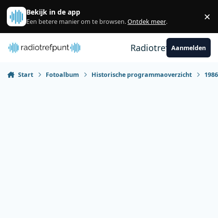
Spring naar bijdragen
Bekijk in de app
×
Sl
Een betere manier om te browsen.
Ontdek meer
.
Radiotrefpunt
Aanmelden
Start
Fotoalbum
Historische programmaoverzicht
198