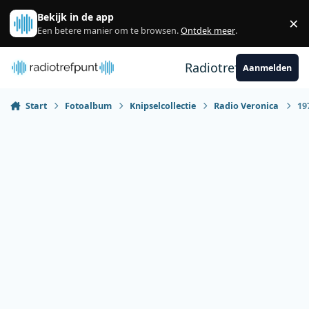
Spring naar bijdragen
Bekijk in de app
×
Sl
Een betere manier om te browsen.
Ontdek meer
.
Radiotrefpunt
Aanmelden
Start
Fotoalbum
Knipselcollectie
Radio Veronica
19