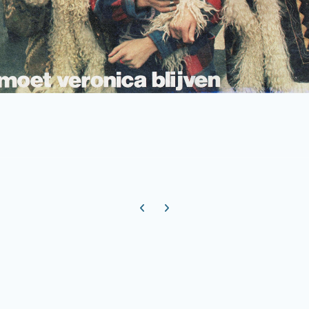
Previous carousel slide
Next carousel slide