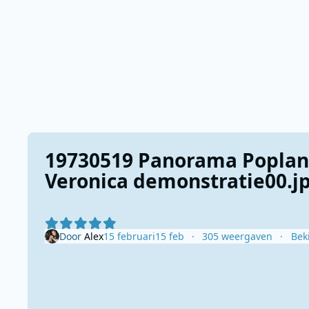
19730519 Panorama Poplan
Veronica demonstratie00.j
Door
Alex
15 februari
15 feb
305 weergaven
Bek