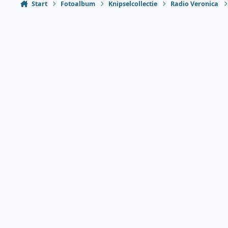
Start
Fotoalbum
Knipselcollectie
Radio Veronica
Heldere modus
Donkere modus
Systeemvoorkeur
Taal
Thema
Privacybeleid
Contact
Cookies