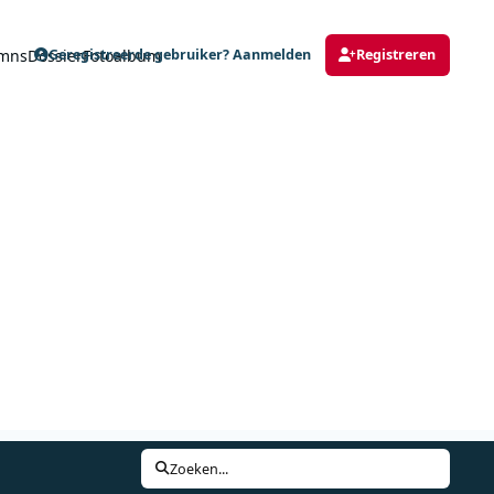
mns
Dossier
Fotoalbum
Geregistreerde gebruiker? Aanmelden
Registreren
Zoeken...