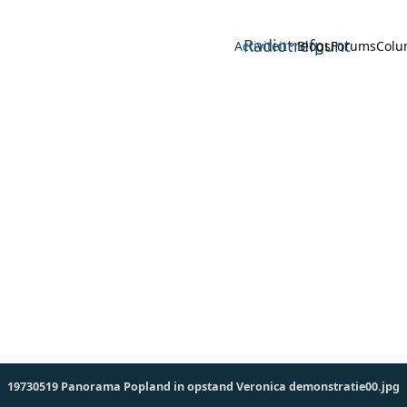
Radiotrefpunt
Activiteit
Blogs
Forums
Colu
19730519 Panorama Popland in opstand Veronica demonstratie00.jpg