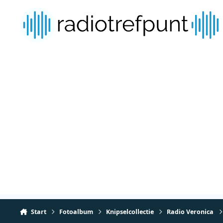
Spring naar bijdragen
Start
Fotoalbum
Knipselcollectie
Radio Veronica