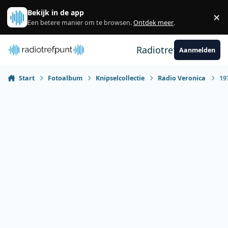
Spring naar bijdragen
Bekijk in de app
×
Sl
Een betere manier om te browsen.
Ontdek meer
.
Radiotrefpunt
Aanmelden
Start
Fotoalbum
Knipselcollectie
Radio Veronica
19