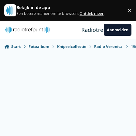
Spring naar bijdragen
Bekijk in de app
×
Sl
Een betere manier om te browsen.
Ontdek meer
.
Radiotrefpunt
Aanmelden
Start
Fotoalbum
Knipselcollectie
Radio Veronica
19