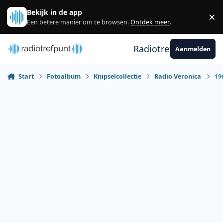
Spring naar bijdragen
Bekijk in de app
×
Sl
Een betere manier om te browsen.
Ontdek meer
.
Radiotrefpunt
Aanmelden
Start
Fotoalbum
Knipselcollectie
Radio Veronica
19