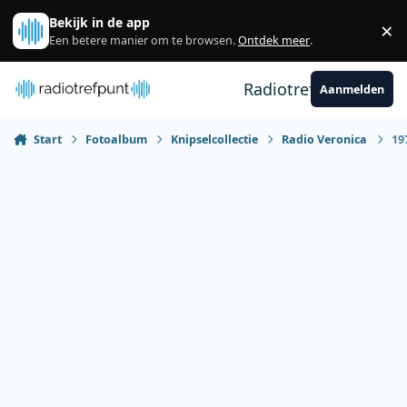
Spring naar bijdragen
Bekijk in de app
×
Sl
Een betere manier om te browsen.
Ontdek meer
.
Radiotrefpunt
Aanmelden
Start
Fotoalbum
Knipselcollectie
Radio Veronica
19