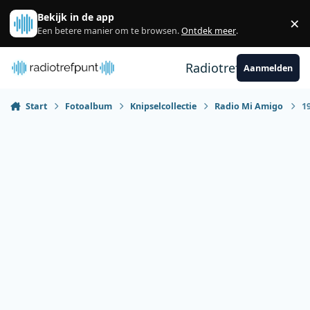
Spring naar bijdragen
Bekijk in de app
×
Sl
Een betere manier om te browsen.
Ontdek meer
.
Radiotrefpunt
Aanmelden
Start
Fotoalbum
Knipselcollectie
Radio Mi Amigo
1