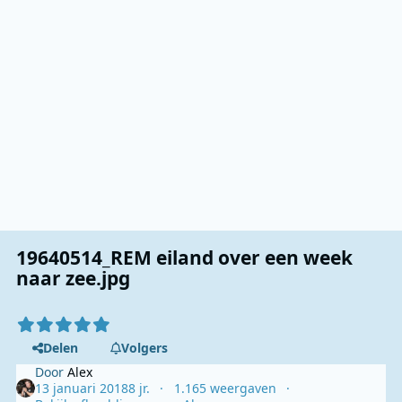
19640514_REM eiland over een week
naar zee.jpg
Delen
Volgers
Door
Alex
13 januari 2018
8 jr.
1.165 weergaven