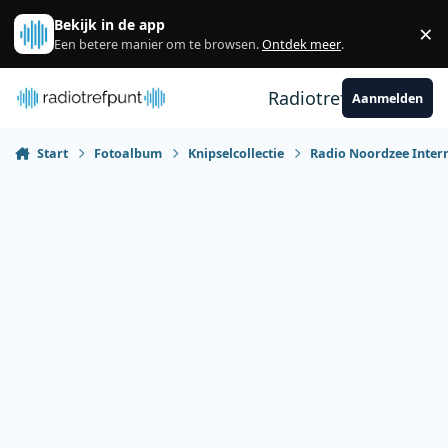
Spring naar bijdragen
Bekijk in de app
×
Sl
Een betere manier om te browsen.
Ontdek meer
.
Radiotrefpunt
Aanmelden
Start
Fotoalbum
Knipselcollectie
Radio Noordzee Inter