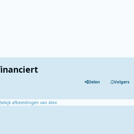
inanciert
Delen
Volgers
Bekijk afbeeldingen van Alex