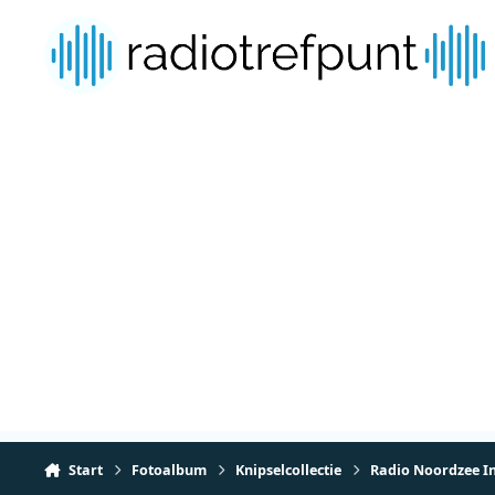
Spring naar bijdragen
Start
Fotoalbum
Knipselcollectie
Radio Noordzee I