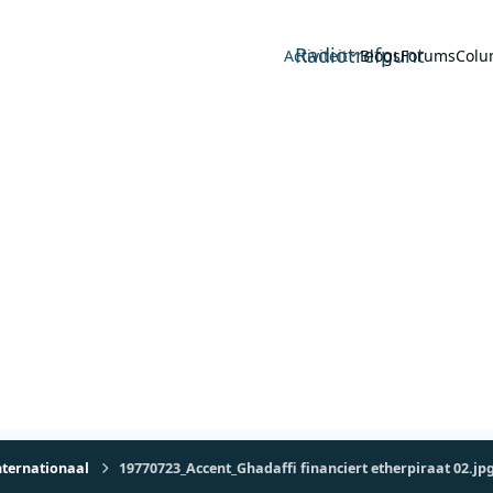
Radiotrefpunt
Activiteit
Blogs
Forums
Colu
nternationaal
19770723_Accent_Ghadaffi financiert etherpiraat 02.jp