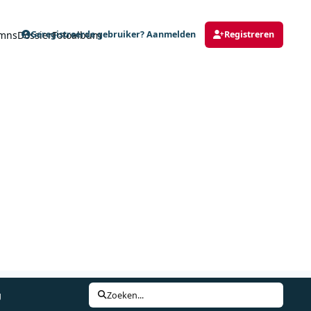
mns
Dossier
Fotoalbum
Geregistreerde gebruiker? Aanmelden
Registreren
g
Zoeken...