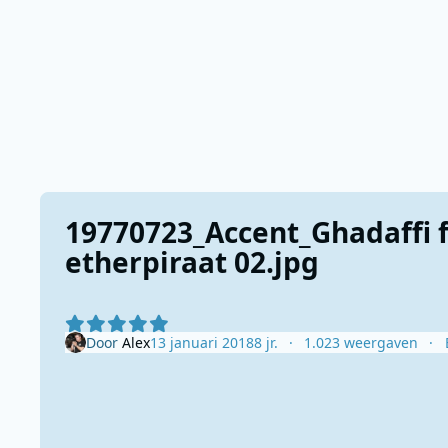
19770723_Accent_Ghadaffi f
etherpiraat 02.jpg
Door
Alex
13 januari 2018
8 jr.
1.023 weergaven