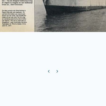
Previous carousel slide
Next carousel slide