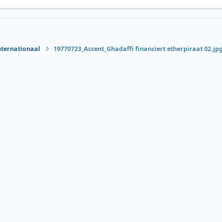
nternationaal
19770723_Accent_Ghadaffi financiert etherpiraat 02.jp