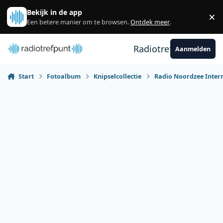
Spring naar bijdragen
Bekijk in de app
×
Sl
Een betere manier om te browsen.
Ontdek meer
.
Radiotrefpunt
Aanmelden
Start
Fotoalbum
Knipselcollectie
Radio Noordzee Inter