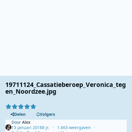
19711124_Cassatieberoep_Veronica_teg
en_Noordzee.jpg
Delen
Volgers
Door
Alex
13 januari 2018
8 jr.
1.663 weergaven