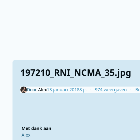
197210_RNI_NCMA_35.jpg
Door
Alex
13 januari 2018
8 jr.
974 weergaven
Be
Met dank aan
Alex