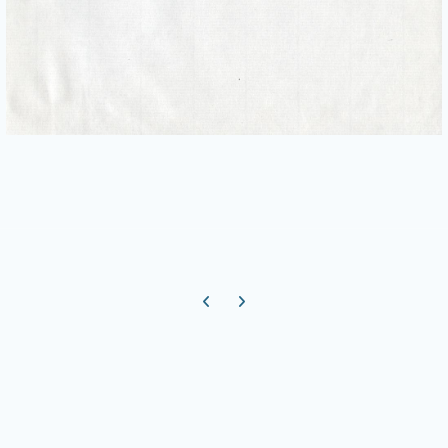
Previous carousel slide
Next carousel slide