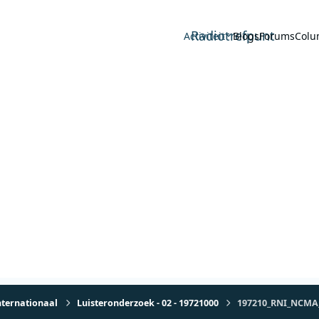
Radiotrefpunt
Activiteit
Blogs
Forums
Colu
nternationaal
Luisteronderzoek - 02 - 19721000
197210_RNI_NCMA_