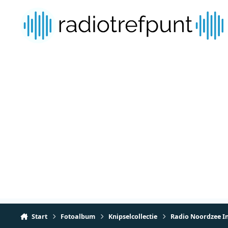
Spring naar bijdragen
Start
Fotoalbum
Knipselcollectie
Radio Noordzee I