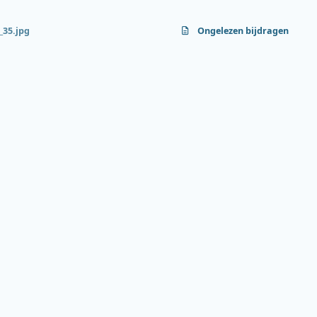
35.jpg
Ongelezen bijdragen
f
y
b