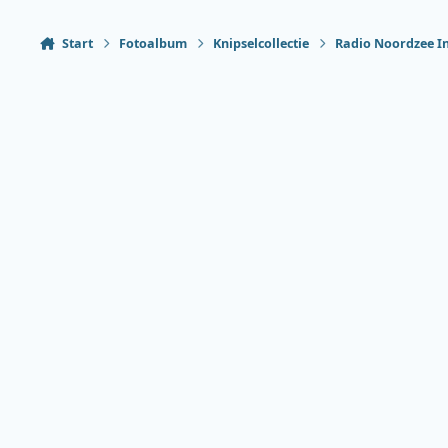
Start
Fotoalbum
Knipselcollectie
Radio Noordzee I
Heldere modus
Donkere modus
Systeemvoorkeur