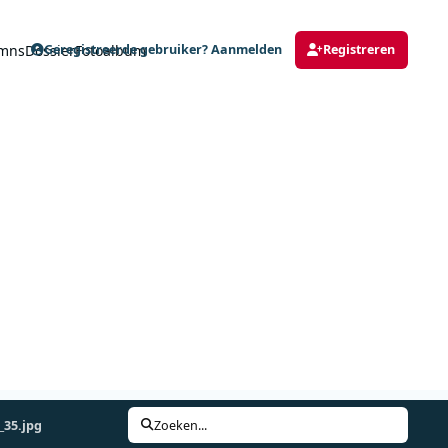
mns
Dossier
Fotoalbum
Geregistreerde gebruiker? Aanmelden
Registreren
35.jpg
Zoeken...