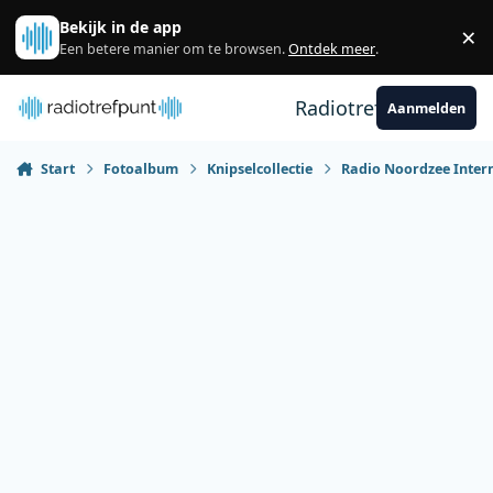
Spring naar bijdragen
Bekijk in de app
×
Sl
Een betere manier om te browsen.
Ontdek meer
.
Radiotrefpunt
Aanmelden
Start
Fotoalbum
Knipselcollectie
Radio Noordzee Inter