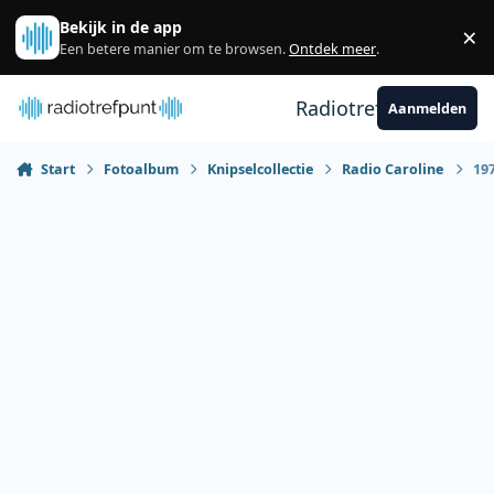
Spring naar bijdragen
Bekijk in de app
×
Sl
Een betere manier om te browsen.
Ontdek meer
.
Radiotrefpunt
Aanmelden
Start
Fotoalbum
Knipselcollectie
Radio Caroline
19