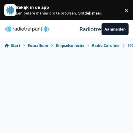
Spring naar bijdragen
Bekijk in de app
×
Sl
Een betere manier om te browsen.
Ontdek meer
.
Radiotrefpunt
Aanmelden
Start
Fotoalbum
Knipselcollectie
Radio Caroline
19