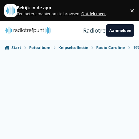
Spring naar bijdragen
Bekijk in de app
×
Sl
Een betere manier om te browsen.
Ontdek meer
.
Radiotrefpunt
Aanmelden
Start
Fotoalbum
Knipselcollectie
Radio Caroline
19