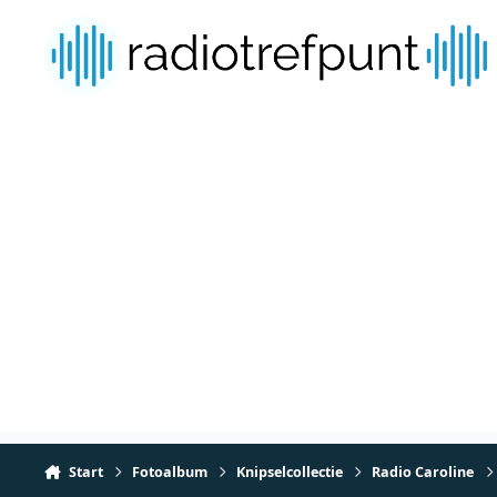
Spring naar bijdragen
Start
Fotoalbum
Knipselcollectie
Radio Caroline