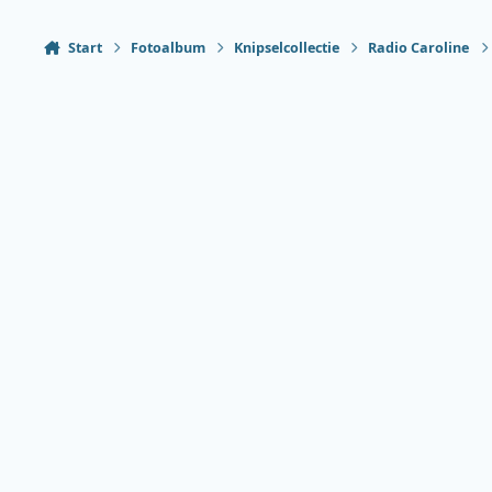
Start
Fotoalbum
Knipselcollectie
Radio Caroline
Heldere modus
Donkere modus
Systeemvoorkeur