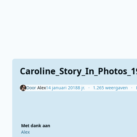
Caroline_Story_In_Photos_1
Door
Alex
14 januari 2018
8 jr.
1.265 weergaven
Met dank aan
Alex