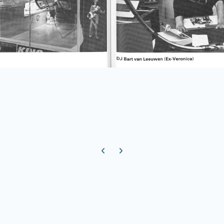
Previous carousel slide
Next carousel slide