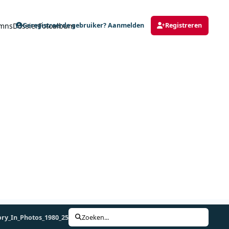
mns
Dossier
Fotoalbum
Geregistreerde gebruiker? Aanmelden
Registreren
ory_In_Photos_1980_25.jpg
Zoeken...