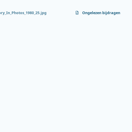
ory_In_Photos_1980_25.jpg
Ongelezen bijdragen
f
y
b