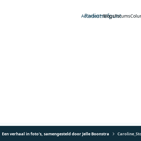
Radiotrefpunt
Activiteit
Blogs
Forums
Colu
Een verhaal in foto's, samengesteld door Jelle Boonstra
Caroline_St