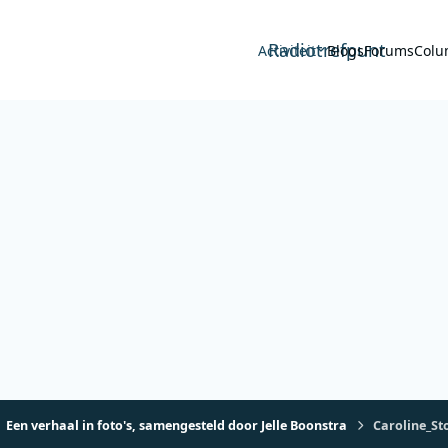
Radiotrefpunt
Activiteit
Blogs
Forums
Colu
Een verhaal in foto's, samengesteld door Jelle Boonstra
Caroline_St