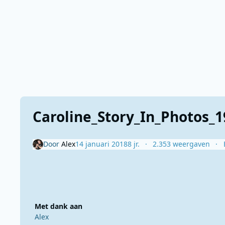
Caroline_Story_In_Photos_1
Door
Alex
14 januari 2018
8 jr.
2.353 weergaven
Met dank aan
Alex