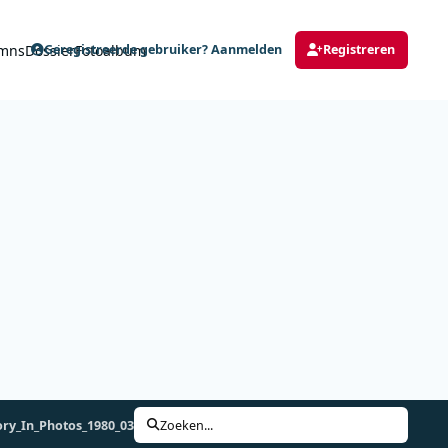
mns
Dossier
Fotoalbum
Geregistreerde gebruiker? Aanmelden
Registreren
ory_In_Photos_1980_03.jpg
Zoeken...