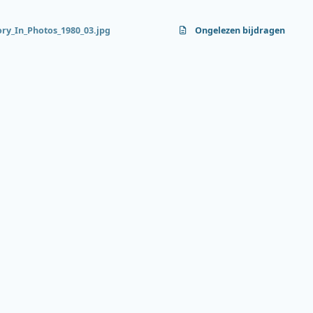
ory_In_Photos_1980_03.jpg
Ongelezen bijdragen
f
y
b