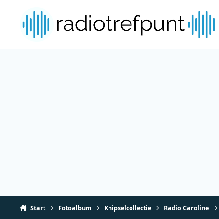
Spring naar bijdragen
Start
Fotoalbum
Knipselcollectie
Radio Caroline