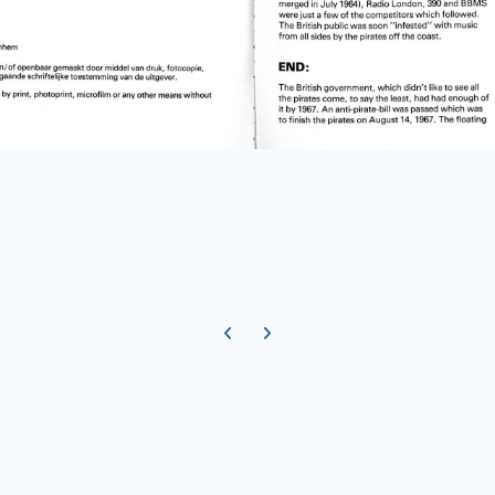
Previous carousel slide
Next carousel slide