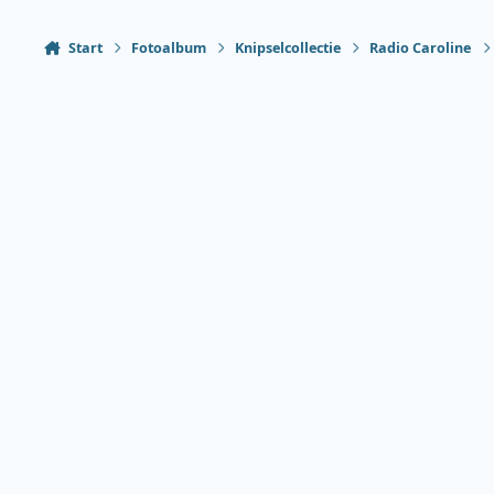
Start
Fotoalbum
Knipselcollectie
Radio Caroline
Heldere modus
Donkere modus
Systeemvoorkeur