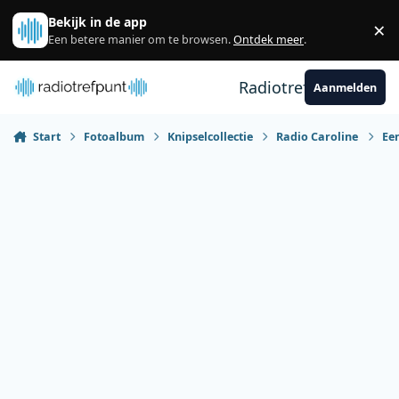
Spring naar bijdragen
Bekijk in de app
×
Sl
Een betere manier om te browsen.
Ontdek meer
.
Radiotrefpunt
Aanmelden
Start
Fotoalbum
Knipselcollectie
Radio Caroline
Een