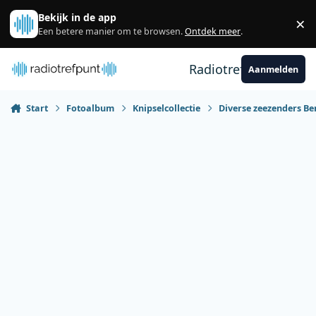
Spring naar bijdragen
Bekijk in de app
×
Sl
Een betere manier om te browsen.
Ontdek meer
.
Radiotrefpunt
Aanmelden
Start
Fotoalbum
Knipselcollectie
Diverse zeezenders Be