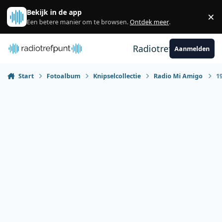
Spring naar bijdragen
Bekijk in de app
×
Sl
Een betere manier om te browsen.
Ontdek meer
.
Radiotrefpunt
Aanmelden
Start
Fotoalbum
Knipselcollectie
Radio Mi Amigo
19