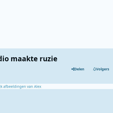
dio maakte ruzie
Delen
Volgers
jk afbeeldingen van Alex