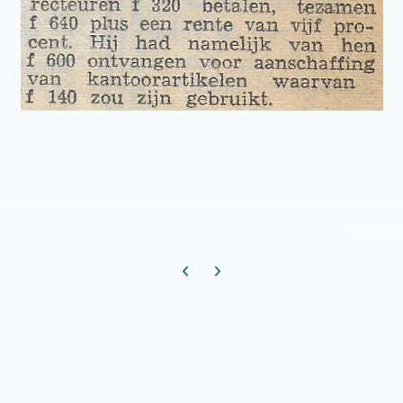
Previous carousel slide
Next carousel slide