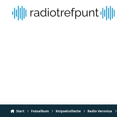
Spring naar bijdragen
Start
Fotoalbum
Knipselcollectie
Radio Veronica