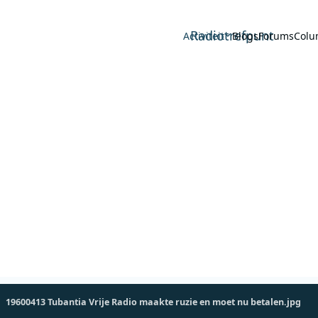
Radiotrefpunt
Activiteit
Blogs
Forums
Colu
19600413 Tubantia Vrije Radio maakte ruzie en moet nu betalen.jpg