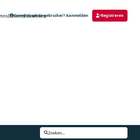
mns
Dossier
Fotoalbum
Geregistreerde gebruiker? Aanmelden
Registreren
Zoeken...