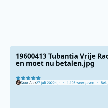
19600413 Tubantia Vrije Ra
en moet nu betalen.jpg
Door
Alex
27 juli 2022
4 jr.
1.103 weergaven
Beki