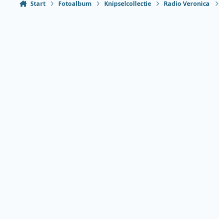
Start
Fotoalbum
Knipselcollectie
Radio Veronica
Heldere modus
Donkere modus
Systeemvoorkeur
Taal
Thema
Privacybeleid
Contact
Cookies