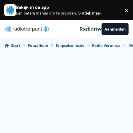
Spring naar bijdragen
Bekijk in de app
×
Sl
Een betere manier om te browsen.
Ontdek meer
.
Radiotrefpunt
Aanmelden
Start
Fotoalbum
Knipselcollectie
Radio Veronica
19