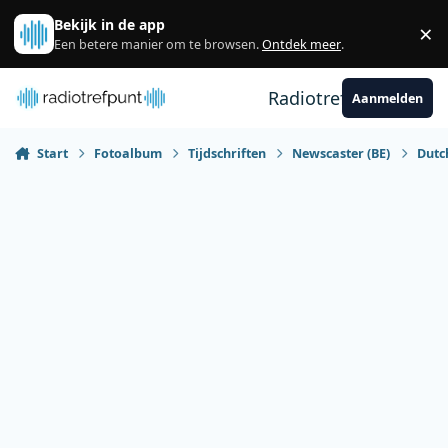
Spring naar bijdragen
Bekijk in de app
×
Sl
Een betere manier om te browsen.
Ontdek meer
.
Radiotrefpunt
Aanmelden
Start
Fotoalbum
Tijdschriften
Newscaster (BE)
Dutc