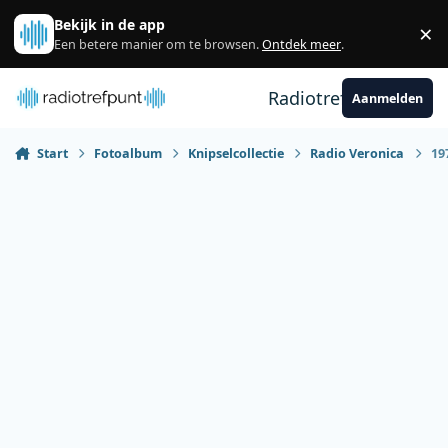
Spring naar bijdragen
Bekijk in de app
×
Sl
Een betere manier om te browsen.
Ontdek meer
.
Radiotrefpunt
Aanmelden
Start
Fotoalbum
Knipselcollectie
Radio Veronica
19