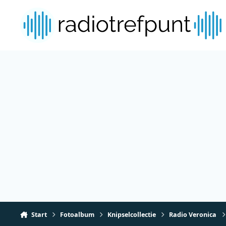
Spring naar bijdragen
Start
Fotoalbum
Knipselcollectie
Radio Veronica