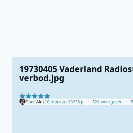
19730405 Vaderland Radios
verbod.jpg
Door
Alex
10 februari 2023
3 jr.
824 weergaven
B