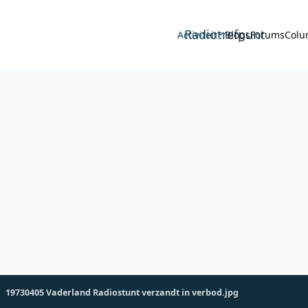
Radiotrefpunt
Activiteit
Blogs
Forums
Colu
19730405 Vaderland Radiostunt verzandt in verbod.jpg