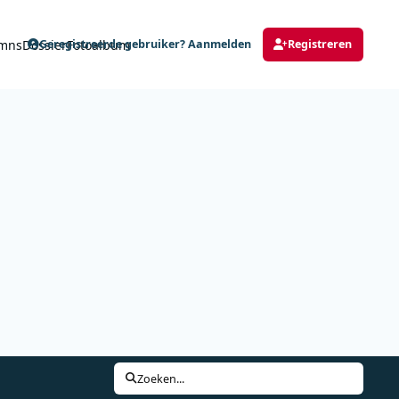
mns
Dossier
Fotoalbum
Geregistreerde gebruiker? Aanmelden
Registreren
Zoeken...