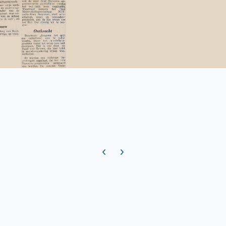
Previous carousel slide
Next carousel slide