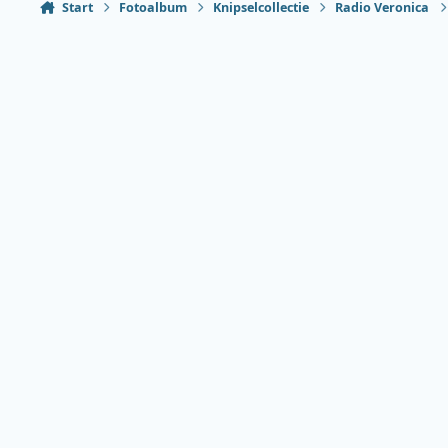
Start
Fotoalbum
Knipselcollectie
Radio Veronica
Heldere modus
Donkere modus
Systeemvoorkeur
Taal
Thema
Privacybeleid
Contact
Cookies