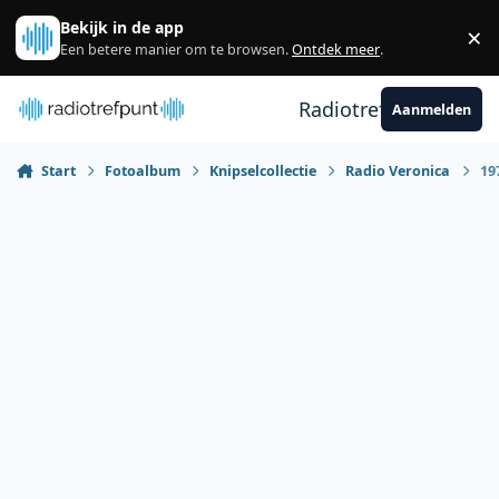
Spring naar bijdragen
Bekijk in de app
×
Sl
Een betere manier om te browsen.
Ontdek meer
.
Radiotrefpunt
Aanmelden
Start
Fotoalbum
Knipselcollectie
Radio Veronica
19