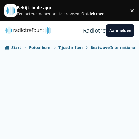
Spring naar bijdragen
Bekijk in de app
×
Sl
Een betere manier om te browsen.
Ontdek meer
.
Radiotrefpunt
Aanmelden
Start
Fotoalbum
Tijdschriften
Beatwave International