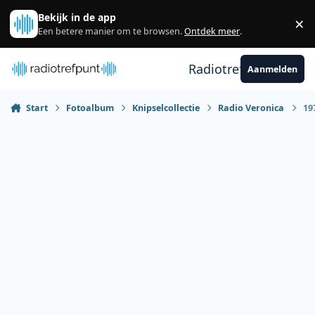
Spring naar bijdragen
Bekijk in de app
×
Sl
Een betere manier om te browsen.
Ontdek meer
.
Radiotrefpunt
Aanmelden
Start
Fotoalbum
Knipselcollectie
Radio Veronica
19