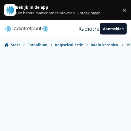
Spring naar bijdragen
Bekijk in de app
×
Sl
Een betere manier om te browsen.
Ontdek meer
.
Radiotrefpunt
Aanmelden
Start
Fotoalbum
Knipselcollectie
Radio Veronica
19