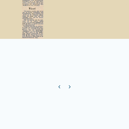
Previous carousel slide
Next carousel slide