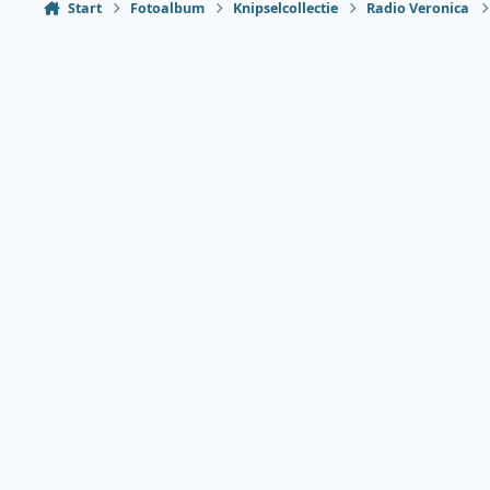
Start
Fotoalbum
Knipselcollectie
Radio Veronica
Heldere modus
Donkere modus
Systeemvoorkeur
Taal
Thema
Privacybeleid
Contact
Cookies