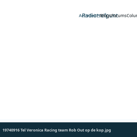
Radiotrefpunt
Activiteit
Blogs
Forums
Colu
19740916 Tel Veronica Racing team Rob Out op de kop.jpg