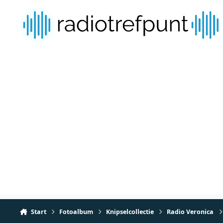
Spring naar bijdragen
Start
Fotoalbum
Knipselcollectie
Radio Veronica