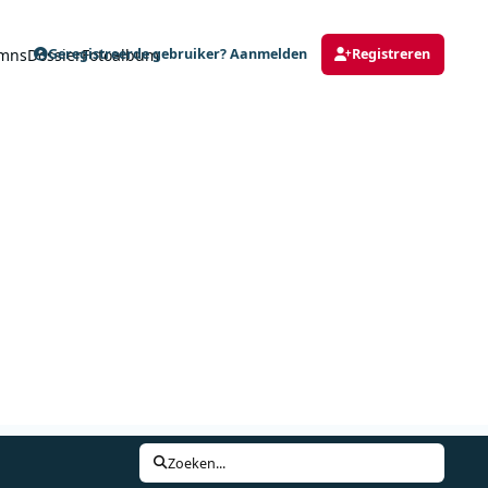
mns
Dossier
Fotoalbum
Geregistreerde gebruiker? Aanmelden
Registreren
Zoeken...