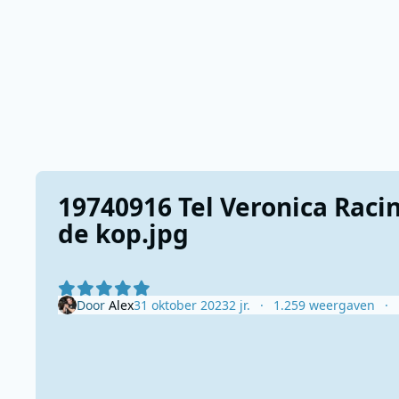
19740916 Tel Veronica Raci
de kop.jpg
Door
Alex
31 oktober 2023
2 jr.
1.259 weergaven