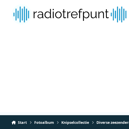
Spring naar bijdragen
Start
Fotoalbum
Knipselcollectie
Diverse zeezender