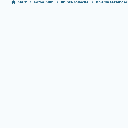
Start
Fotoalbum
Knipselcollectie
Diverse zeezender
Heldere modus
Donkere modus
Systeemvoorkeur
Taal
Thema
Privacybeleid
Contact
Cookies