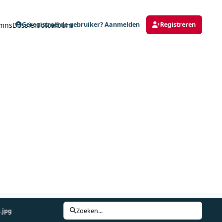
mns
Dossier
Fotoalbum
Geregistreerde gebruiker? Aanmelden
Registreren
.jpg
Zoeken...