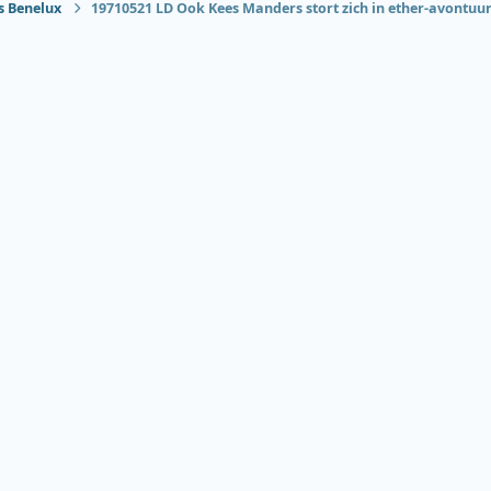
s Benelux
19710521 LD Ook Kees Manders stort zich in ether-avontuur
Onderde