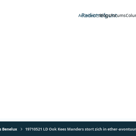
Radiotrefpunt
Activiteit
Blogs
Forums
Colu
s Benelux
19710521 LD Ook Kees Manders stort zich in ether-avontuur