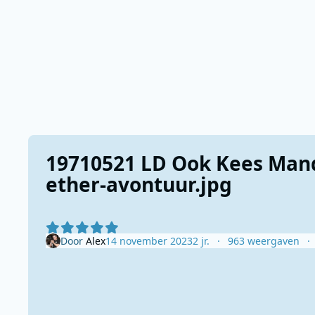
19710521 LD Ook Kees Mande
ether-avontuur.jpg
Door
Alex
14 november 2023
2 jr.
963 weergaven