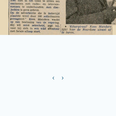
Previous carousel slide
Next carousel slide