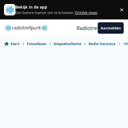
Spring naar bijdragen
Bekijk in de app
×
Sl
Een betere manier om te browsen.
Ontdek meer
.
Radiotrefpunt
Aanmelden
Start
Fotoalbum
Knipselcollectie
Radio Veronica
19