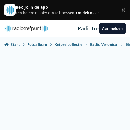
Spring naar bijdragen
Bekijk in de app
×
Sl
Een betere manier om te browsen.
Ontdek meer
.
Radiotrefpunt
Aanmelden
Start
Fotoalbum
Knipselcollectie
Radio Veronica
19