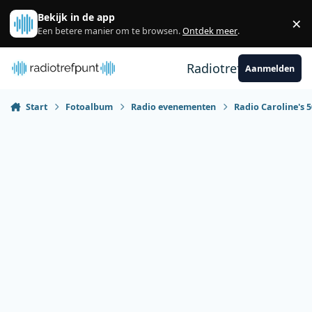
Spring naar bijdragen
Bekijk in de app
×
Sl
Een betere manier om te browsen.
Ontdek meer
.
Radiotrefpunt
Aanmelden
Start
Fotoalbum
Radio evenementen
Radio Caroline's 