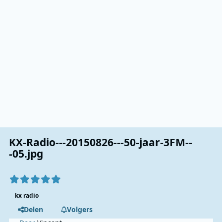
KX-Radio---20150826---50-jaar-3FM--
-05.jpg
kx radio
Delen
Volgers