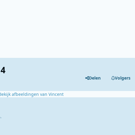
14
Delen
Volgers
Bekijk afbeeldingen van Vincent
.