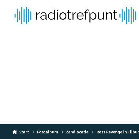
Spring naar bijdragen
Start
Fotoalbum
Zendlocatie
Ross Revenge in Tilbu