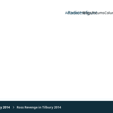
Radiotrefpunt
Activiteit
Blogs
Forums
Colu
ry 2014
Ross Revenge in Tilbury 2014