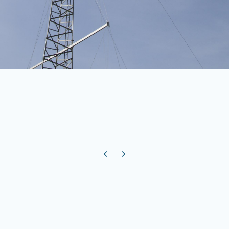
Previous carousel slide
Next carousel slide