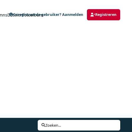
mns
Dossier
Fotoalbum
Geregistreerde gebruiker? Aanmelden
Registreren
Zoeken...