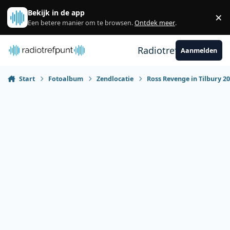
Spring naar bijdragen
Bekijk in de app
×
Sl
Een betere manier om te browsen.
Ontdek meer
.
Radiotrefpunt
Aanmelden
Start
Fotoalbum
Zendlocatie
Ross Revenge in Tilbury 2