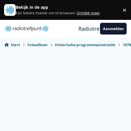
Spring naar bijdragen
Bekijk in de app
×
Sl
Een betere manier om te browsen.
Ontdek meer
.
Radiotrefpunt
Aanmelden
Start
Fotoalbum
Historische programmaoverzicht
197