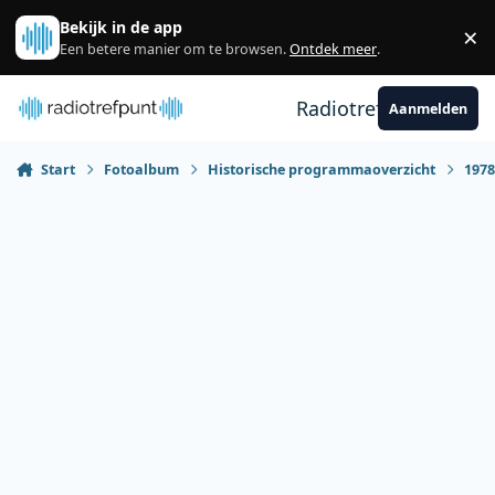
Spring naar bijdragen
Bekijk in de app
×
Sl
Een betere manier om te browsen.
Ontdek meer
.
Radiotrefpunt
Aanmelden
Start
Fotoalbum
Historische programmaoverzicht
197