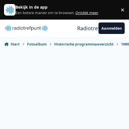
Spring naar bijdragen
Bekijk in de app
×
Sl
Een betere manier om te browsen.
Ontdek meer
.
Radiotrefpunt
Aanmelden
Start
Fotoalbum
Historische programmaoverzicht
198