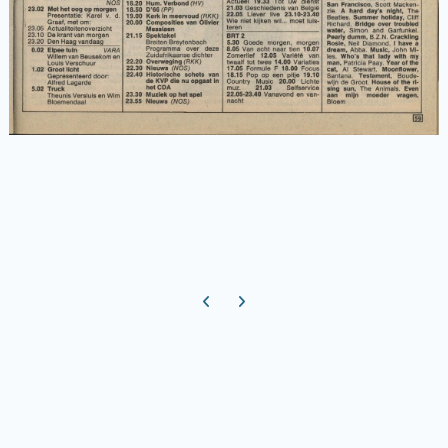
Previous carousel slide
Next carousel slide