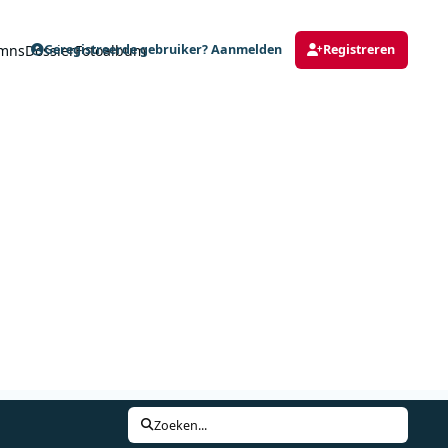
mns
Dossier
Fotoalbum
Geregistreerde gebruiker? Aanmelden
Registreren
Zoeken...