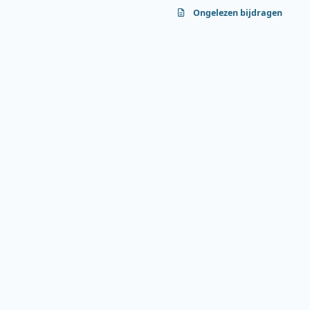
Ongelezen bijdragen
f
y
b
a
o
l