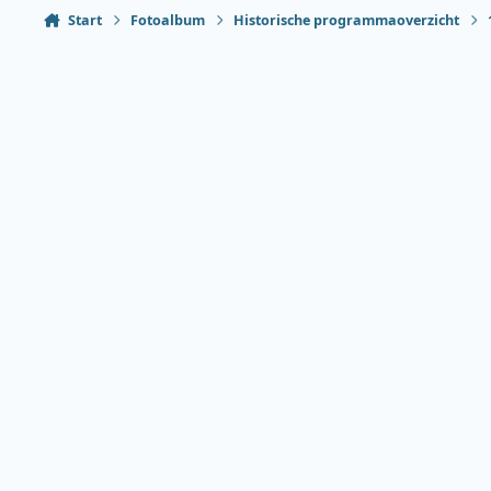
Start
Fotoalbum
Historische programmaoverzicht
Heldere modus
Donkere modus
Systeemvoorkeur