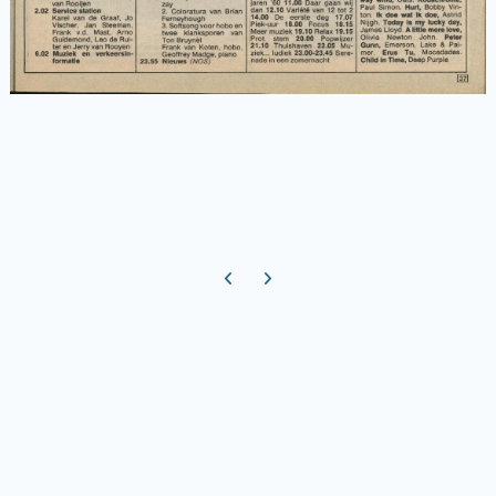
Previous carousel slide
Next carousel slide