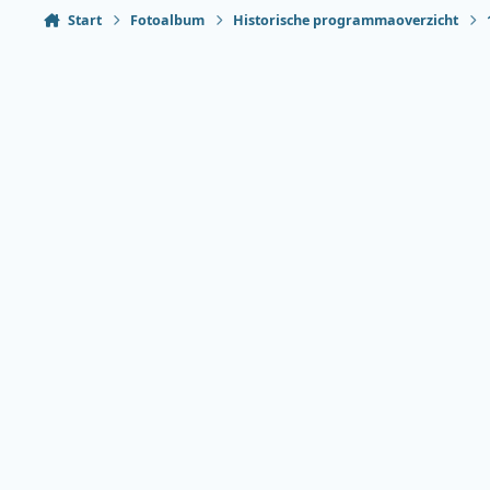
Start
Fotoalbum
Historische programmaoverzicht
Heldere modus
Donkere modus
Systeemvoorkeur