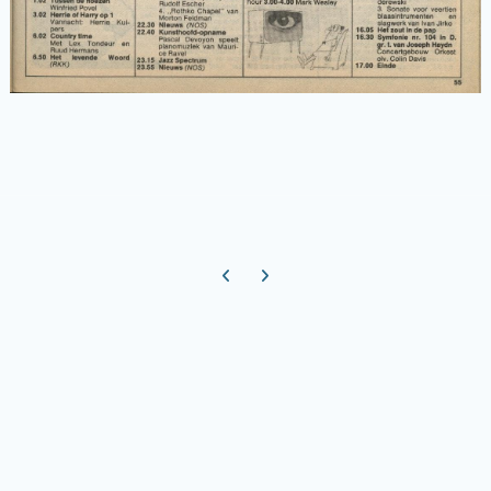
Previous carousel slide
Next carousel slide