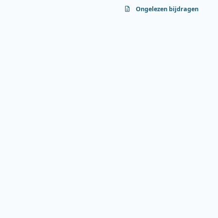
Ongelezen bijdragen
f
y
b
a
o
l