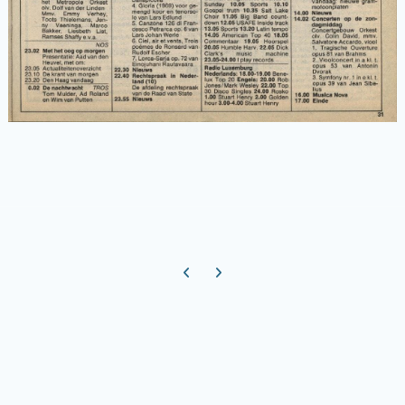
Previous carousel slide
Next carousel slide