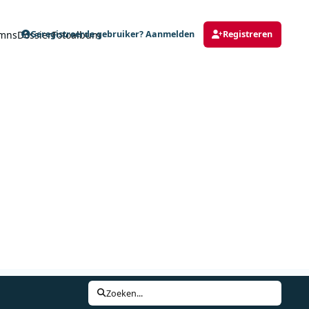
mns
Dossier
Fotoalbum
Geregistreerde gebruiker? Aanmelden
Registreren
Zoeken...