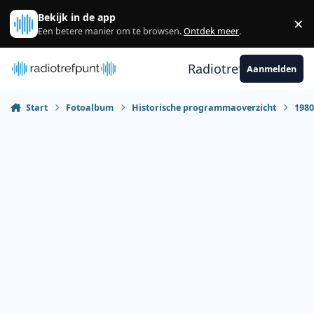
Spring naar bijdragen
Bekijk in de app
×
Sl
Een betere manier om te browsen.
Ontdek meer
.
Radiotrefpunt
Aanmelden
Start
Fotoalbum
Historische programmaoverzicht
198