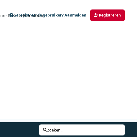
mns
Dossier
Fotoalbum
Geregistreerde gebruiker? Aanmelden
Registreren
Zoeken...