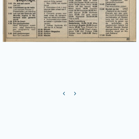
Previous carousel slide
Next carousel slide