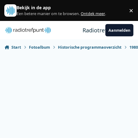
Spring naar bijdragen
Bekijk in de app
×
Sl
Een betere manier om te browsen.
Ontdek meer
.
Radiotrefpunt
Aanmelden
Start
Fotoalbum
Historische programmaoverzicht
198