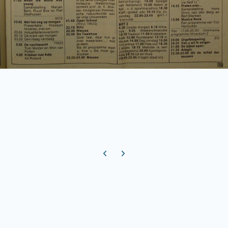
Previous carousel slide
Next carousel slide