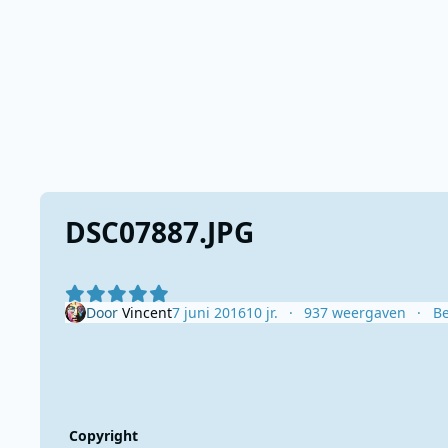
DSC07887.JPG
Door
Vincent
7 juni 2016
10 jr.
937 weergaven
Be
Copyright