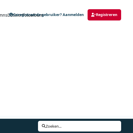
mns
Dossier
Fotoalbum
Geregistreerde gebruiker? Aanmelden
Registreren
Zoeken...